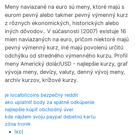
Meny naviazané na euro sú meny, ktoré majú s
eurom pevný alebo takmer pevný výmenný kurz
z rôznych ekonomických, historických alebo
iných dôvodov.. V súčasnosti (2007) existuje 16
mien naviazaných na euro, pričom niektoré majú
pevný výmenný kurz, iné majú povolenú určitú
odchýlku od stredného výmenného kurzu. Profil
meny Americký dolár/USD - najlepšie kurzy, graf
vývoja meny, devízy, valuty, denný vývoj meny,
archív kurzov, krížové kurzy.
je localbitcoins bezpečný reddit
ako uplatniť body za spätné odkúpenie
najlepšie kúpiť obchodný úver
kde nájdem svoju paypal debetnú kartu
zóna tronik
lxcl