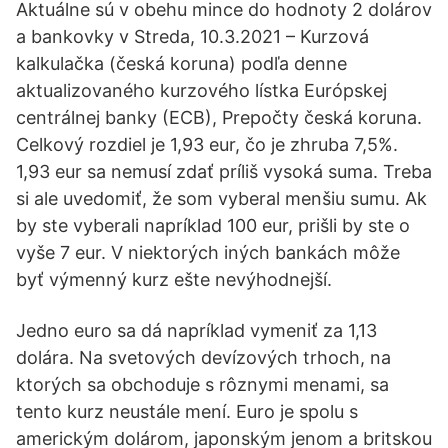
Aktuálne sú v obehu mince do hodnoty 2 dolárov
a bankovky v Streda, 10.3.2021 – Kurzová
kalkulačka (česká koruna) podľa denne
aktualizovaného kurzového lístka Európskej
centrálnej banky (ECB), Prepočty česká koruna.
Celkový rozdiel je 1,93 eur, čo je zhruba 7,5%.
1,93 eur sa nemusí zdať príliš vysoká suma. Treba
si ale uvedomiť, že som vyberal menšiu sumu. Ak
by ste vyberali napríklad 100 eur, prišli by ste o
vyše 7 eur. V niektorých iných bankách môže
byť výmenný kurz ešte nevýhodnejší.
Jedno euro sa dá napríklad vymeniť za 1,13
dolára. Na svetových devízových trhoch, na
ktorých sa obchoduje s rôznymi menami, sa
tento kurz neustále mení. Euro je spolu s
americkým dolárom, japonským jenom a britskou