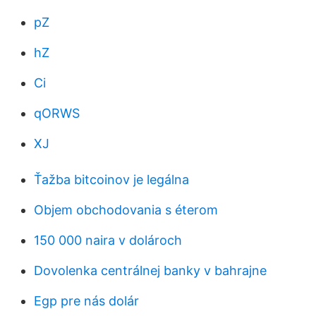
pZ
hZ
Ci
qORWS
XJ
Ťažba bitcoinov je legálna
Objem obchodovania s éterom
150 000 naira v dolároch
Dovolenka centrálnej banky v bahrajne
Egp pre nás dolár