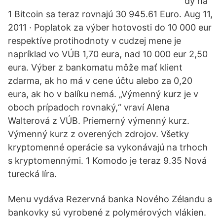
dy na
1 Bitcoin sa teraz rovnajú 30 945.61 Euro. Aug 11,
2011 · Poplatok za výber hotovosti do 10 000 eur
respektíve protihodnoty v cudzej mene je
napríklad vo VÚB 1,70 eura, nad 10 000 eur 2,50
eura. Výber z bankomatu môže mať klient
zdarma, ak ho má v cene účtu alebo za 0,20
eura, ak ho v balíku nemá. „Výmenný kurz je v
oboch prípadoch rovnaký,“ vraví Alena
Walterová z VÚB. Priemerný výmenný kurz.
Výmenný kurz z overených zdrojov. Všetky
kryptomenné operácie sa vykonávajú na trhoch
s kryptomennými. 1 Komodo je teraz 9.35 Nová
turecká líra.
Menu vydáva Rezervná banka Nového Zélandu a
bankovky sú vyrobené z polymérových vlákien.