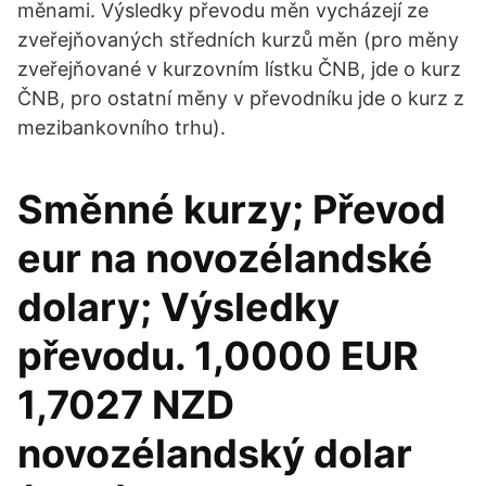
měnami. Výsledky převodu měn vycházejí ze
zveřejňovaných středních kurzů měn (pro měny
zveřejňované v kurzovním lístku ČNB, jde o kurz
ČNB, pro ostatní měny v převodníku jde o kurz z
mezibankovního trhu).
Směnné kurzy; Převod
eur na novozélandské
dolary; Výsledky
převodu. 1,0000 EUR
1,7027 NZD
novozélandský dolar