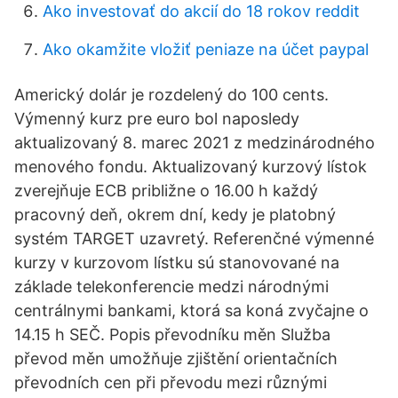
Ako investovať do akcií do 18 rokov reddit
Ako okamžite vložiť peniaze na účet paypal
Americký dolár je rozdelený do 100 cents.
Výmenný kurz pre euro bol naposledy
aktualizovaný 8. marec 2021 z medzinárodného
menového fondu. Aktualizovaný kurzový lístok
zverejňuje ECB približne o 16.00 h každý
pracovný deň, okrem dní, kedy je platobný
systém TARGET uzavretý. Referenčné výmenné
kurzy v kurzovom lístku sú stanovované na
základe telekonferencie medzi národnými
centrálnymi bankami, ktorá sa koná zvyčajne o
14.15 h SEČ. Popis převodníku měn Služba
převod měn umožňuje zjištění orientačních
převodních cen při převodu mezi různými