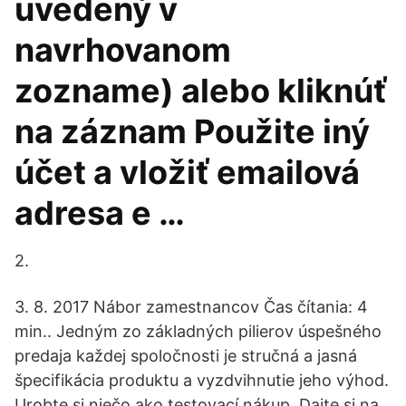
uvedený v
navrhovanom
zozname) alebo kliknúť
na záznam Použite iný
účet a vložiť emailová
adresa e …
2.
3. 8. 2017 Nábor zamestnancov Čas čítania: 4
min.. Jedným zo základných pilierov úspešného
predaja každej spoločnosti je stručná a jasná
špecifikácia produktu a vyzdvihnutie jeho výhod.
Urobte si niečo ako testovací nákup. Dajte si na