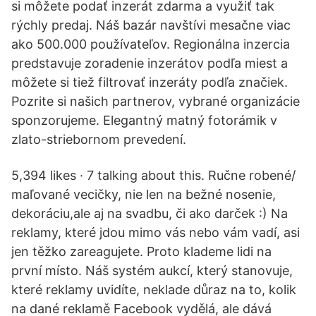
si môžete podať inzerát zdarma a využiť tak
rýchly predaj. Náš bazár navštívi mesačne viac
ako 500.000 používateľov. Regionálna inzercia
predstavuje zoradenie inzerátov podľa miest a
môžete si tiež filtrovať inzeráty podľa značiek.
Pozrite si našich partnerov, vybrané organizácie
sponzorujeme. Elegantný matný fotorámik v
zlato-striebornom prevedení.
5,394 likes · 7 talking about this. Ručne robené/
maľované vecičky, nie len na bežné nosenie,
dekoráciu,ale aj na svadbu, či ako darček :) Na
reklamy, které jdou mimo vás nebo vám vadí, asi
jen těžko zareagujete. Proto klademe lidi na
první místo. Náš systém aukcí, který stanovuje,
které reklamy uvidíte, neklade důraz na to, kolik
na dané reklamě Facebook vydělá, ale dává