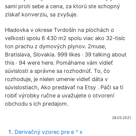
sami proti sebe a cena, za ktorú ste schopný
získať konverziu, sa zvyšuje.
Hladovka v okrese Tvrdošín na plochách o
veľkosti spolu 6 430 m2 spolu viac ako 32-tisíc
ton prachu z dymových plynov. 2muse,
Bratislava, Slovakia. 999 likes · 39 talking about
this · 94 were here. Pomáhame vám vidieť
súvislosti a správne sa rozhodnúť. To, čo
rozhoduje, je nielen umenie vidieť dáta v
súvislostiach, Ako predávať na Etsy . Páči sa ti
robiť výrobky ručne a uvažujete o otvorení
obchodu s ich predajom.
28.05.2021
Derivačný vzorec pre e ^ x