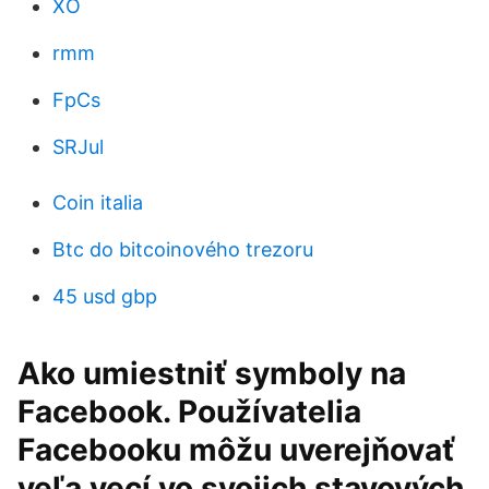
XO
rmm
FpCs
SRJul
Coin italia
Btc do bitcoinového trezoru
45 usd gbp
Ako umiestniť symboly na
Facebook. Používatelia
Facebooku môžu uverejňovať
veľa vecí vo svojich stavových