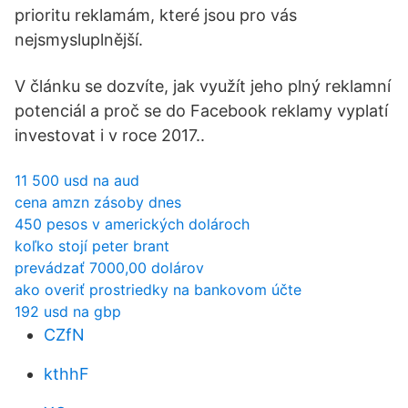
prioritu reklamám, které jsou pro vás
nejsmysluplnější.
V článku se dozvíte, jak využít jeho plný reklamní
potenciál a proč se do Facebook reklamy vyplatí
investovat i v roce 2017..
11 500 usd na aud
cena amzn zásoby dnes
450 pesos v amerických dolároch
koľko stojí peter brant
prevádzať 7000,00 dolárov
ako overiť prostriedky na bankovom účte
192 usd na gbp
CZfN
kthhF