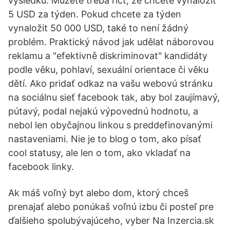
výsledků. Můžete třeba říct, že chcete vynaložit
5 USD za týden. Pokud chcete za týden
vynaložit 50 000 USD, také to není žádný
problém. Praktický návod jak udělat náborovou
reklamu a "efektivně diskriminovat" kandidáty
podle věku, pohlaví, sexuální orientace či věku
dětí. Ako pridať odkaz na vašu webovú stránku
na sociálnu sieť facebook tak, aby bol zaujímavý,
pútavý, podal nejakú výpovednú hodnotu, a
nebol len obyčajnou linkou s preddefinovanými
nastaveniami. Nie je to blog o tom, ako písať
cool statusy, ale len o tom, ako vkladať na
facebook linky.
Ak máš voľný byt alebo dom, ktorý chceš
prenajať alebo ponúkaš voľnú izbu či posteľ pre
ďalšieho spolubývajúceho, vyber Na Inzercia.sk