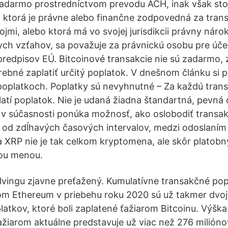
zadarmo prostredníctvom prevodu ACH, inak však sto
, ktorá je právne alebo finančne zodpovedná za trans
jmi, alebo ktorá má vo svojej jurisdikcii právny náro
ych vzťahov, sa považuje za právnickú osobu pre účel
redpisov EÚ. Bitcoinové transakcie nie sú zadarmo, 
trebné zaplatiť určitý poplatok. V dnešnom článku si 
poplatkoch. Poplatky sú nevyhnutné – Za každú trans
latí poplatok. Nie je udaná žiadna štandartná, pevná 
e v súčasnosti ponúka možnosť, ako oslobodiť transa
 od zdĺhavých časových intervalov, medzi odoslaním a
 XRP nie je tak celkom kryptomena, ale skôr platobn
nou menou.
alvingu zjavne preťažený. Kumulatívne transakčné popl
om Ethereum v priebehu roku 2020 sú už takmer dvoj
atkov, ktoré boli zaplatené ťažiarom Bitcoinu. Výšk
žiarom aktuálne predstavuje už viac než 276 milióno