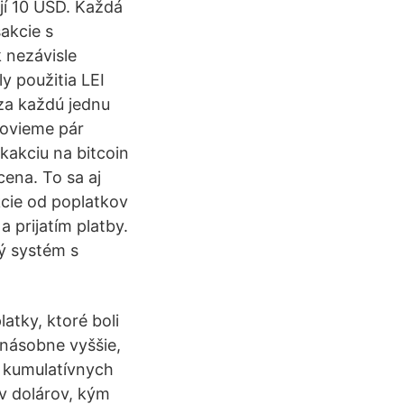
jí 10 USD. Každá
akcie s
k nezávisle
y použitia LEI
za každú jednu
povieme pár
kakciu na bitcoin
cena. To sa aj
kcie od poplatkov
 prijatím platby.
ý systém s
atky, ktoré boli
násobne vyššie,
a kumulatívnych
v dolárov, kým