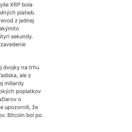
vyše XRP bola
dných platieb.
revod z jednej
takýmito
štyri sekundy.
 zavedenie
 dvojky na trhu
adiska, ale z
j miliardy
sokých poplatkov
ažiarov o
 upozornili, že
ov. Bitcoin bol po