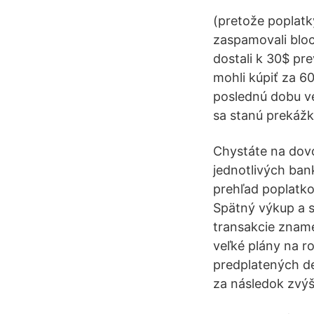
(pretože poplatk
zaspamovali bloc
dostali k 30$ pr
mohli kúpiť za 6
poslednú dobu veľ
sa stanú prekážko
Chystáte na dovo
jednotlivých ban
prehľad poplatko
Spätný výkup a s
transakcie zname
veľké plány na r
predplatených de
za následok zvýše