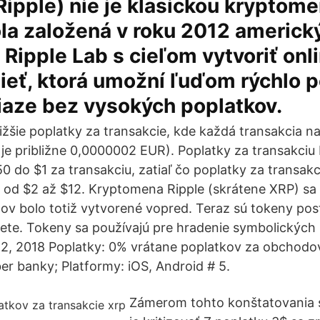
ipple) nie je klasickou kryptom
ola založená v roku 2012 americ
Ripple Lab s cieľom vytvoriť onl
ieť, ktorá umožní ľuďom rýchlo p
iaze bez vysokých poplatkov.
ižšie poplatky za transakcie, kde každá transakcia na s
je približne 0,0000002 EUR). Poplatky za transakciu 
0 do $1 za transakciu, zatiaľ čo poplatky za transak
od $2 až $12. Kryptomena Ripple (skrátene XRP) sa 
nov bolo totiž vytvorené vopred. Teraz sú tokeny po
ete. Tokeny sa používajú pre hradenie symbolických
22, 2018 Poplatky: 0% vrátane poplatkov za obchodo
er banky; Platformy: iOS, Android # 5.
Zámerom tohto konštatovania 