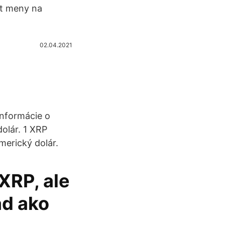
at meny na
02.04.2021
nformácie o
olár. 1 XRP
merický dolár.
XRP, ale
ad ako