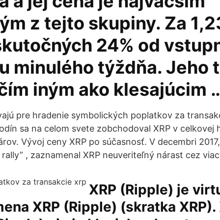
 a jej cena je najväčším
m z tejto skupiny. Za 1,2
eskutočných 24% od vstup
ku minulého týždňa. Jeho 
ičím iným ako klesajúcim 
ajú pre hradenie symbolických poplatkov za transakc
odín sa na celom svete zobchodoval XRP v celkovej 
árov. Vývoj ceny XRP po súčasnosť. V decembri 2017,
 rally” , zaznamenal XRP neuveriteľný nárast cez via
XRP (Ripple) je virt
mena XRP (Ripple) (skratka XRP).