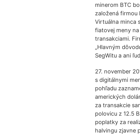
minerom BTC bolo
založená firmou 
Virtuálna minca 
fiatovej meny na
transakciami. Fi
„Hlavným dôvodom
SegWitu a ani ľud
27. november 201
s digitálnymi me
pohľadu zaznamen
amerických dolár
za transakcie sa
polovicu z 12.5 
poplatky za reali
halvingu zjavne 