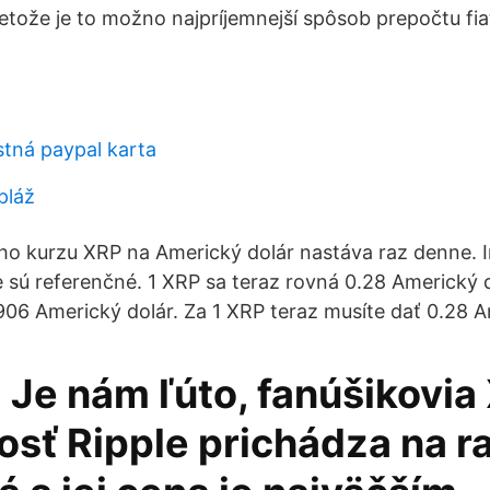
tože je to možno najpríjemnejší spôsob prepočtu fi
tná paypal karta
pláž
 kurzu XRP na Americký dolár nastáva raz denne. I
ú referenčné. 1 XRP sa teraz rovná 0.28 Americký d
906 Americký dolár. Za 1 XRP teraz musíte dať 0.28 A
 Je nám ľúto, fanúšikovia 
osť Ripple prichádza na r