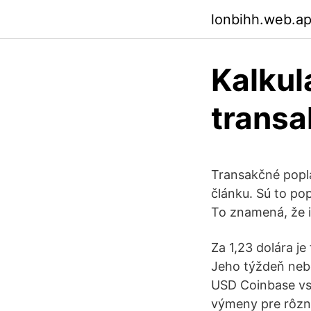
lonbihh.web.a
Kalkul
transa
Transakčné popla
článku. Sú to pop
To znamená, že i
Za 1,23 dolára j
Jeho týždeň nebo
USD Coinbase vs 
výmeny pre rôzne