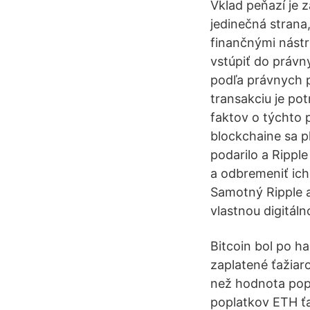
Vklad peňazí je 
jedinečná strana
finančnými nástro
vstúpiť do právn
podľa právnych p
transakciu je po
faktov o týchto 
blockchaine sa p
podarilo a Rippl
a odbremeniť ich
Samotný Ripple a
vlastnou digitál
Bitcoin bol po h
zaplatené ťažiar
než hodnota popl
poplatkov ETH ťa