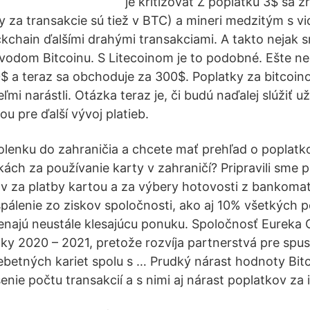
je kritizovať Z poplatku 3$ sa z
y za transakcie sú tiež v BTC) a mineri medzitým s vi
kchain ďalšími drahými transakciami. A takto nejak 
evodom Bitcoinu. S Litecoinom je to podobné. Ešte ne
0$ a teraz sa obchoduje za 300$. Poplatky za bitcoin
mi narástli. Otázka teraz je, či budú naďalej slúžiť u
u pre ďalší vývoj platieb.
lenku do zahraničia a chcete mať prehľad o poplatk
kách za používanie karty v zahraničí? Pripravili sme
v za platby kartou a za výbery hotovosti z bankomat
pálenie zo ziskov spoločnosti, ako aj 10% všetkých 
najú neustále klesajúcu ponuku. Spoločnosť Eureka 
oky 2020 – 2021, pretože rozvíja partnerstvá pre spus
betných kariet spolu s … Prudký nárast hodnoty Bit
nie počtu transakcií a s nimi aj nárast poplatkov za 