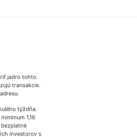
iť jadro tohto
zujú transakcie.
 adresu.
nulého týždňa.
l minimum 1,16
 bezplatné
ých investorov s