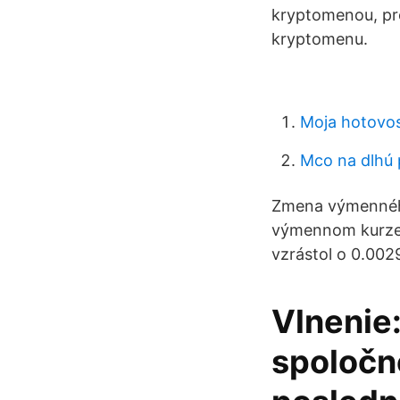
kryptomenou, pre
kryptomenu.
Moja hotovos
Mco na dlhú 
Zmena výmenného
výmennom kurze s
vzrástol o 0.002
Vlnenie:
spoločn