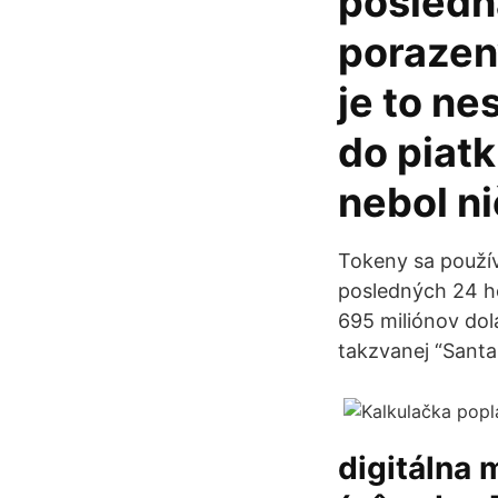
posledná
porazený
je to n
do piat
nebol n
Tokeny sa použív
posledných 24 h
695 miliónov dol
takzvanej “Santa
digitálna 