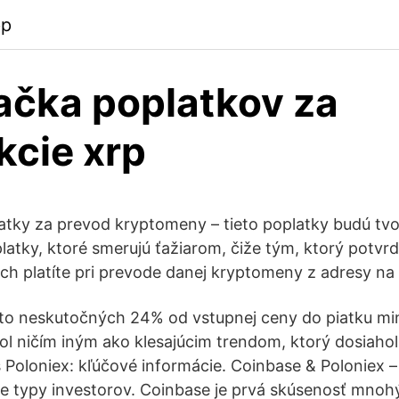
pp
ačka poplatkov za
kcie xrp
tky za prevod kryptomeny – tieto poplatky budú tvor
latky, ktoré smerujú ťažiarom, čiže tým, ktorý potvrd
ch platíte pri prevode danej kryptomeny z adresy na
e to neskutočných 24% od vstupnej ceny do piatku mi
l ničím iným ako klesajúcim trendom, ktorý dosiaho
Poloniex: kľúčové informácie. Coinbase & Poloniex –
 typy investorov. Coinbase je prvá skúsenosť mnoh