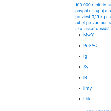
100 000 rupií do a
paypal nakupuj a 
previesť 3,19 kg na
rubeľ prevod austr
ako získať obsidiá
MwY
PoSAQ
Ig
Sy
lB
lImy
Lkk