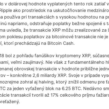
 v dolárovej hodnote vyplatených tento rok zatiaľ 
Ripple ako prostriedok na uskutočňovanie medzináro
sa používa pri transakciách s vysokou hodnotou na p
 inú napriamo, odstraňuje poplatky bežne spojené s 
rma uviedla, že transakcie XRP môžu zrealizované za 
 poklesu poplatkov za bitcoinové transakcie nie je
í, ktorí prechádzajú na Bitcoin Cash.
8 bol z pohľadu fanúšikov kryptomeny XRP, súčasnej
nami, veľmi zaujímavý. Nie však z fundamentálneho hľ
anej obrovskej transakcie v hodnote približne jedne
ov – konkrétne 2,6 miliardy XRP. Svoje v prípade vy
mozrejme zohral aj halving, ktorý znížil odmenu pre ť
BTC za jeden vyťažený blok na 6.25 BTC. Nedávno sme
zácie transakcií tvorili až 17% celkového príjmu ťažiar
preťažený.