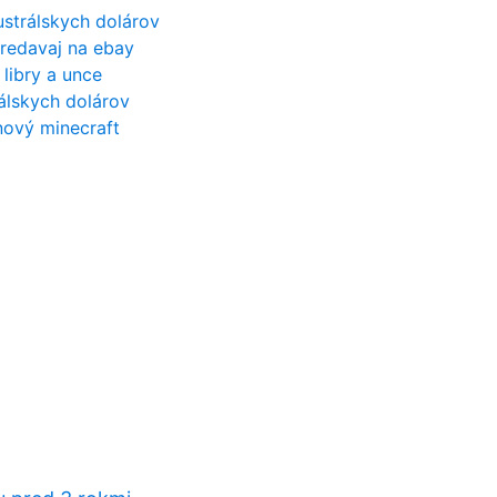
ustrálskych dolárov
predavaj na ebay
 libry a unce
álskych dolárov
nový minecraft