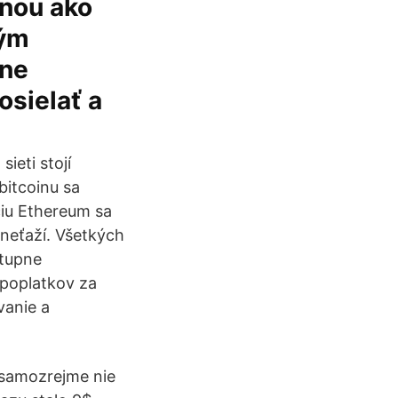
enou ako
kým
ine
osielať a
ieti stojí
bitcoinu sa
ciu Ethereum sa
neťaží. Všetkých
stupne
 poplatkov za
vanie a
samozrejme nie