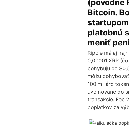
(pôvodne R
Bitcoin. B
startupom 
platobnú s
meniť pen
Ripple má aj najn
0,00001 XRP (čo 
pohybujú od $0,5
môžu pohybovať 
100 miliárd toke
uvoľňované do si
transakcie. Feb 
poplatkov za výb