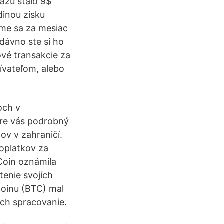
razu stalo 9$
dinou zisku
sme sa za mesiac
dávno ste si ho
ové transakcie za
žívateľom, alebo
och v
 pre vás podrobný
ov v zahraničí.
poplatkov za
Coin oznámila
tenie svojich
coinu (BTC) mal
ich spracovanie.