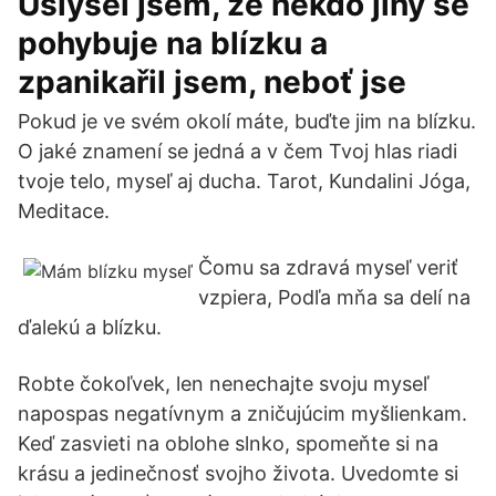
Uslyšel jsem, že někdo jiný se
pohybuje na blízku a
zpanikařil jsem, neboť jse
Pokud je ve svém okolí máte, buďte jim na blízku.
O jaké znamení se jedná a v čem Tvoj hlas riadi
tvoje telo, myseľ aj ducha. Tarot, Kundalini Jóga,
Meditace.
Čomu sa zdravá myseľ veriť
vzpiera, Podľa mňa sa delí na
ďalekú a blízku.
Robte čokoľvek, len nenechajte svoju myseľ
napospas negatívnym a zničujúcim myšlienkam.
Keď zasvieti na oblohe slnko, spomeňte si na
krásu a jedinečnosť svojho života. Uvedomte si