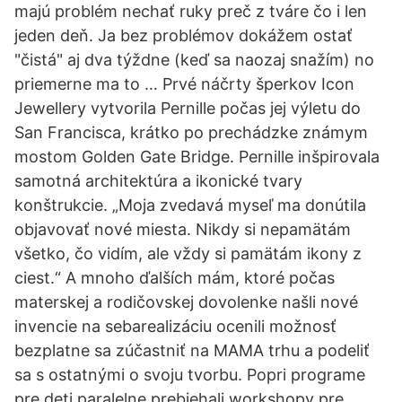
majú problém nechať ruky preč z tváre čo i len
jeden deň. Ja bez problémov dokážem ostať
"čistá" aj dva týždne (keď sa naozaj snažím) no
priemerne ma to … Prvé náčrty šperkov Icon
Jewellery vytvorila Pernille počas jej výletu do
San Francisca, krátko po prechádzke známym
mostom Golden Gate Bridge. Pernille inšpirovala
samotná architektúra a ikonické tvary
konštrukcie. „Moja zvedavá myseľ ma donútila
objavovať nové miesta. Nikdy si nepamätám
všetko, čo vidím, ale vždy si pamätám ikony z
ciest.“ A mnoho ďalších mám, ktoré počas
materskej a rodičovskej dovolenke našli nové
invencie na sebarealizáciu ocenili možnosť
bezplatne sa zúčastniť na MAMA trhu a podeliť
sa s ostatnými o svoju tvorbu. Popri programe
pre deti paralelne prebiehali workshopy pre