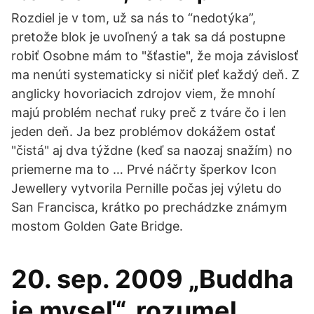
Rozdiel je v tom, už sa nás to “nedotýka”,
pretože blok je uvoľnený a tak sa dá postupne
robiť Osobne mám to "šťastie", že moja závislosť
ma nenúti systematicky si ničiť pleť každý deň. Z
anglicky hovoriacich zdrojov viem, že mnohí
majú problém nechať ruky preč z tváre čo i len
jeden deň. Ja bez problémov dokážem ostať
"čistá" aj dva týždne (keď sa naozaj snažím) no
priemerne ma to … Prvé náčrty šperkov Icon
Jewellery vytvorila Pernille počas jej výletu do
San Francisca, krátko po prechádzke známym
mostom Golden Gate Bridge.
20. sep. 2009 „Buddha
je myseľ“, rozumel