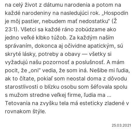
na celý život z dátumu narodenia a potom na
každé narodeniny na nasledujúci rok. „Hospodin
je môj pastier, nebudem mať nedostatku“ (Ž
23:1). Všetci sa každé ráno zobúdzame ako
jedno veľké klbko túžob. Za každým naším
správaním, dokonca aj očividne apatickým, sú
skryté lásky, potreby a obavy — všetky si
vyžadujú našu pozornosť a poslušnosť. A mám
pocit, že „oni“ vedia, že som iná. Nešibe mi ľudia,
ak to čítate, pokiaľ som neostal doma z dôvodu
starostlivosti o blízku osobu som šéfovala spolu
s mužom stredne veľkej firme, ľudia ma …
Tetovania na zvyšku tela má esteticky zladené v
rovnakom štýle.
25.03.2021