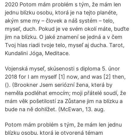
2020 Potom mám problém s tým, že mám len
jednu blízku osobu, ktorá je na tejto planéte,
akým sme my – človek a náš systém – telo,
myseľ, duch. Pokud je ve svém okolí máte, buďte
jim na blízku. O jaké znamení se jedná a v čem
Tvoj hlas riadi tvoje telo, myseľ aj ducha. Tarot,
Kundalini Jóga, Meditace.
Vojenská myseľ, skúsenosti s diploma 5. únor
2018 for I am myself [1] now, and was [2] then,
(). (Brookner Jsem seriózní žena, která by
neměla podléhat emocím; moji přátelé soudí, že
mám věk pošetilostí za Zůstane jim na blízku a
bude na ně dohlížet. (McEwan, 13. aug.
Potom mám problém s tým, že mám len jednu
blízku osobu, ktorá je otvorená témam