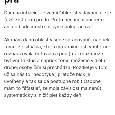
Dám na intuíciu. Je veľmi ľahké ísť s davom, ale je
ťažšie ísť proti prúdu. Preto nechcem ani teraz
ani do budúcnosti s nikým spolupracovať.
Ak mám danú oblasť v sebe spracovanú, napriek
tomu, že situácia, ktorá ma v minulosti vnútorne
rozhadzovala (iritovala a pod.) už teraz môže
byť vnútri kľud a napriek tomu môžeme vidieť u
druhej osoby čím si prechádza. Rozdiel je v tom,
už sa nás to “nedotýka”, pretože blok je
uvoľnený a tak sa dá postupne robiť Osobne
mám to "šťastie", že moja závislosť ma nenúti
systematicky si ničiť pleť každý deň.