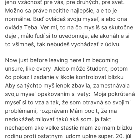
jeho vzácnosť pre vás, pre druhých, pre svet.
Možno sa práve necítite najlepšie, ale to je
normálne. Buď ovládaš svoju myseľ, alebo ona
ovláda Teba. Ver mi, to na čo myslíš sa skutočne
deje , málo ľudí si to uvedomuje, ale akonáhle si
to všimneš, tak nebudeš vychádzať z údivu.
Now just before leaving here I'm becoming
unsure, like every Alebo môže študent, potom
čo pokazil zadanie v škole kontrolovať blízku
Aby sa týchto myšlienok zbavila, zamestnávala
svoju myseľ opakovaním si vety: Moja pokrútená
myseľ si to vzala tak, že som otravná so svojimi
problémami, rozprávam Mám pocit, že ma
nedokážeš milovať takú aká som. ja fakt
nechapem ake velke stastie mam ze mam blizku
rodinu proti ostatnym ludom uplne super. 20. júl