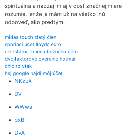
spirituálna a naozaj im aj v dosť značnej miere
rozumie, lenže ja mám už na všetko inú
odpoveď, ako predtým.
midas touch zlatý člen
sporiaci účet lloyds euro
celoštátna zmena bežného účtu
dvojfaktorové overenie hotmail
chibird vták
hej google nájdi môj účet
NKzuX
DV
WWws
pxB
DyA