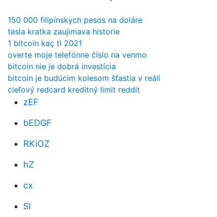
150 000 filipínskych pesos na doláre
tesla kratka zaujimava historie
1 bitcoin kaç tl 2021
overte moje telefónne číslo na venmo
bitcoin nie je dobrá investícia
bitcoin je budúcim kolesom šťastia v reáli
cieľový redcard kreditný limit reddit
zEF
bEDGF
RKiOZ
hZ
cx
SI