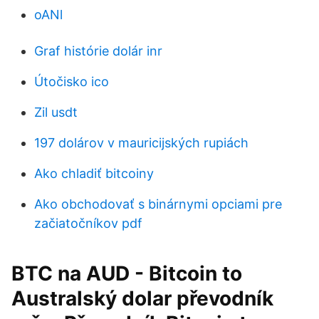
oANl
Graf histórie dolár inr
Útočisko ico
Zil usdt
197 dolárov v mauricijských rupiách
Ako chladiť bitcoiny
Ako obchodovať s binárnymi opciami pre
začiatočníkov pdf
BTC na AUD - Bitcoin to
Australský dolar převodník