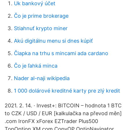
Uk bankový účet
Čo je prime brokerage
Stiahnuť krypto miner
Akú digitálnu menu si dnes kúpiť
Čiapka na trhu s mincami ada cardano
Čo je ľahká minca
Nader al-naji wikipedia
1 000 dolárové kreditné karty pre zlý kredit
2021. 2. 14. · Invest+: BITCOIN – hodnota 1 BTC
to CZK / USD / EUR [kalkulačka na převod měn]
.com IronFX xForex EZTrader Plus500
TopOption XM.com CopyOP OptioNavigator