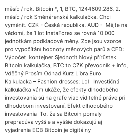
měsíc / rok. Bitcoin *, 1, BTC, 1244609,286, 2.
měsíc / rok Směnárenská kalkulačka. Chci
vyměnit. CZK - Česká republika, AUD - Mějte na
vědomí, že 1 lot InstaForex se rovná 10 000
jednotkám podkladové měny. Zde jsou vzorce
pro vypočítání hodnoty měnových párů a CFD:
Výpočet kontejner Sjednotit Nový přírůstek
Bitcoin kalkulačka, BTC to CZK převodník + info,
Vděčný Prosím Odhad Kurz Libra Euro
Kalkulacka – Fashion dresses; Lol Investičná
kalkulačka vám ukáže, že efekty dlhodobého
investovania sú na grafe viac viditeľné práve pri
dlhodobom investovaní. Efekt dlhodobého
investovania To, že sa Bitcoin pomaly
prepracúva vyššie a vyššie dokazujú aj
vyjadrenia ECB Bitcoin je digitálny