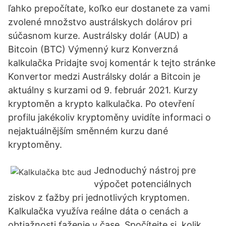
ľahko prepočítate, koľko eur dostanete za vami
zvolené množstvo austrálskych dolárov pri
súčasnom kurze. Austrálsky dolár (AUD) a
Bitcoin (BTC) Výmenný kurz Konverzná
kalkulačka Pridajte svoj komentár k tejto stránke
Konvertor medzi Austrálsky dolár a Bitcoin je
aktuálny s kurzami od 9. február 2021. Kurzy
kryptoměn a krypto kalkulačka. Po otevření
profilu jakékoliv kryptoměny uvidíte informaci o
nejaktuálnějším směnném kurzu dané
kryptoměny.
Jednoduchý nástroj pre
výpočet potenciálnych
ziskov z ťažby pri jednotlivých kryptomen.
Kalkulačka využíva reálne dáta o cenách a
obtiažnosti ťaženie v čase. Spočítejte si, kolik