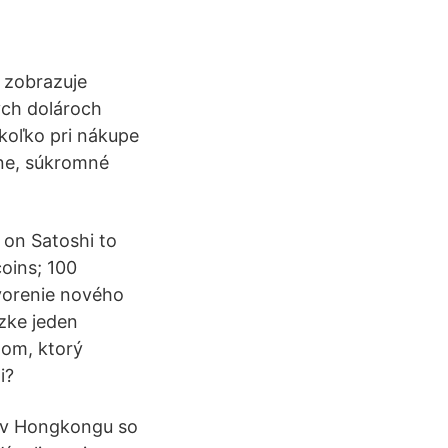
 zobrazuje
ých dolároch
koľko pri nákupe
ine, súkromné
t on Satoshi to
oins; 100
vorenie nového
zke jeden
mom, ktorý
i?
a v Hongkongu so