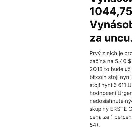
1044,75 
Vynásob
za uncu
Prvý z nich je p
začína na 5.40 $ 
2Q18 to bude už 
bitcoin stojí ny
stojí nyní 6 611
hodnocení Urgen
nedosiahnuteľnýc
skupiny ERSTE GR
cena za 1 percen
54).