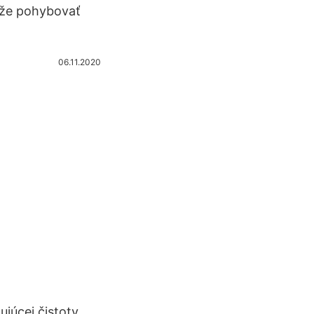
môže pohybovať
06.11.2020
ujúcej čistoty