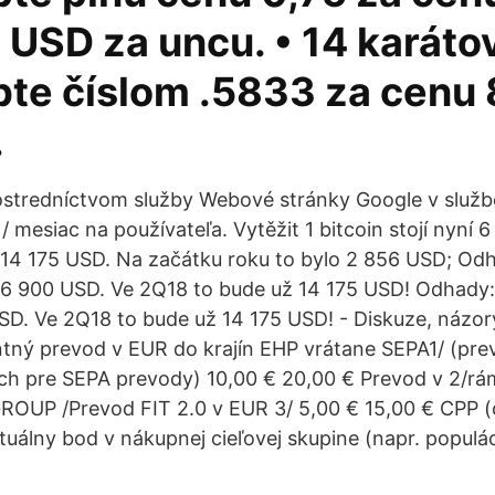
USD za uncu. • 14 karátov
te číslom .5833 za cenu
.
rostredníctvom služby Webové stránky Google v službe
/ mesiac na používateľa. Vytěžit 1 bitcoin stojí nyní 
14 175 USD. Na začátku roku to bylo 2 856 USD; Odh
ní 6 900 USD. Ve 2Q18 to bude už 14 175 USD! Odhady: 
 USD. Ve 2Q18 to bude už 14 175 USD! - Diskuze, názor
tný prevod v EUR do krajín EHP vrátane SEPA1/ (pr
h pre SEPA prevody) 10,00 € 20,00 € Prevod v 2/rám
OUP /Prevod FIT 2.0 v EUR 3/ 5,00 € 15,00 € CPP (c
tuálny bod v nákupnej cieľovej skupine (napr. populá