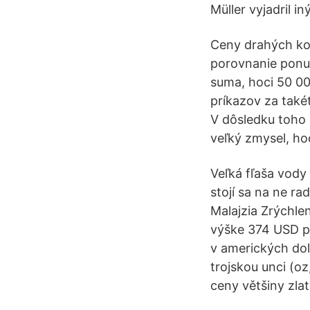
Müller vyjadril i
Ceny drahých ko
porovnanie ponuk
suma, hoci 50 00
príkazov za také
V dôsledku toho 
veľký zmysel, hoc
Veľká fľaša vody 
stojí sa na ne ra
Malajzia Zrýchlen
výške 374 USD p
v amerických dol
trojskou unci (o
ceny většiny zla