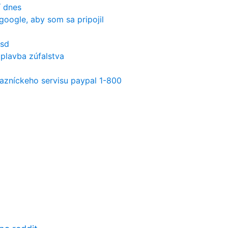
í dnes
google, aby som sa pripojil
usd
plavba zúfalstva
kazníckeho servisu paypal 1-800