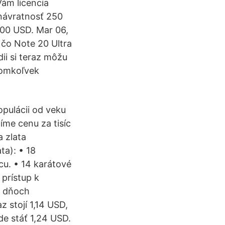
Vám licencia
 návratnosť 250
100 USD. Mar 06,
 čo Note 20 Ultra
dii si teraz môžu
romkoľvek
opulácii od veku
íme cenu za tisíc
a zlata
ta): • 18
cu. • 14 karátové
 prístup k
h dňoch
z stojí 1,14 USD,
de stáť 1,24 USD.