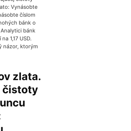
zlato: Vynásobte
násobte číslom
mnohých bánk o
 Analytici bánk
 na 1,17 USD.
ný názor, ktorým
ov zlata.
 čistoty
 uncu
:
u