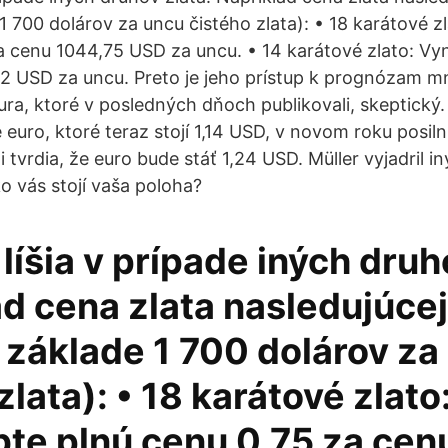
 1 700 dolárov za uncu čistého zlata): • 18 karátové 
a cenu 1044,75 USD za uncu. • 14 karátové zlato: Vy
12 USD za uncu. Preto je jeho prístup k prognózam 
ura, ktoré v posledných dňoch publikovali, skeptický.
euro, ktoré teraz stojí 1,14 USD, v novom roku posilní
i tvrdia, že euro bude stáť 1,24 USD. Müller vyjadril i
o vás stojí vaša poloha?
líšia v prípade iných druh
d cena zlata nasledujúcej
a základe 1 700 dolárov za
zlata): • 18 karátové zlato
te plnú cenu 0,75 za cen