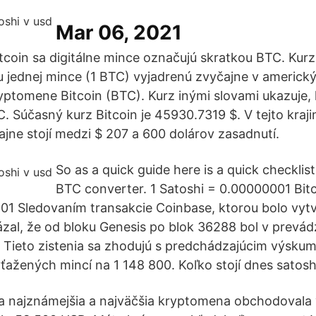
Mar 06, 2021
coin sa digitálne mince označujú skratkou BTC. Kurz
 jednej mince (1 BTC) vyjadrenú zvyčajne v americk
yptomene Bitcoin (BTC). Kurz inými slovami ukazuje, 
C. Súčasný kurz Bitcoin je 45930.7319 $. V tejto kraj
ajne stojí medzi $ 207 a 600 dolárov zasadnutí.
So as a quick guide here is a quick checklis
BTC converter. 1 Satoshi = 0.00000001 Bitc
01 Sledovaním transakcie Coinbase, ktorou bolo vyt
zal, že od bloku Genesis po blok 36288 bol v prevád
Tieto zistenia sa zhodujú s predchádzajúcim výsku
yťažených mincí na 1 148 800. Koľko stojí dnes satosh
sa najznámejšia a najväčšia kryptomena obchodoval