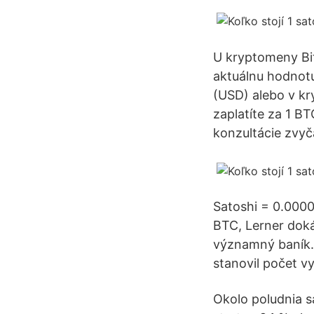
U kryptomeny Bit
aktuálnu hodnotu
(USD) alebo v kr
zaplatíte za 1 BT
konzultácie zvyč
Satoshi = 0.0000
BTC, Lerner doká
významný baník. 
stanovil počet v
Okolo poludnia 