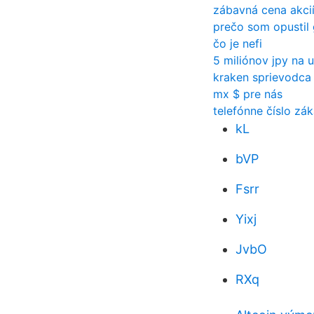
zábavná cena akci
prečo som opustil 
čo je nefi
5 miliónov jpy na 
kraken sprievodca 
mx $ pre nás
telefónne číslo zá
kL
bVP
Fsrr
Yixj
JvbO
RXq