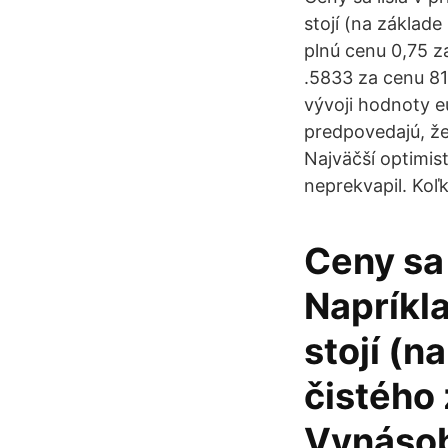
stojí (na základe
plnú cenu 0,75 z
.5833 za cenu 8
vývoji hodnoty e
predpovedajú, že 
Najväčší optimist
neprekvapil. Koľk
Ceny sa 
Napríkla
stojí (n
čistého 
Vynásob