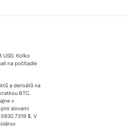
8 USD. Koľko
ali na počítadle
ktů a derivátů na
skratkou BTC.
ajne v
nými slovami
 45930.7319 $. V
dolárov