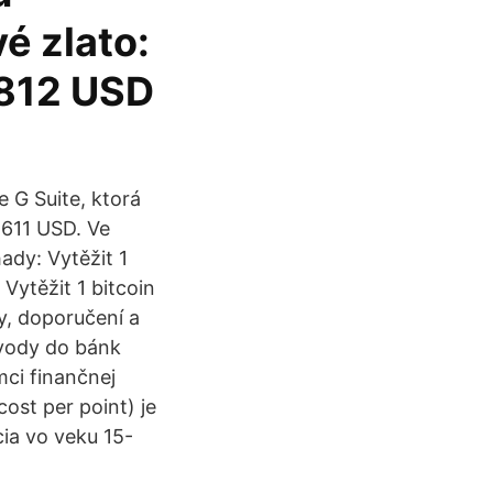
é zlato:
 812 USD
 G Suite, ktorá
6 611 USD. Ve
ady: Vytěžit 1
Vytěžit 1 bitcoin
y, doporučení a
evody do bánk
ci finančnej
ost per point) je
cia vo veku 15-