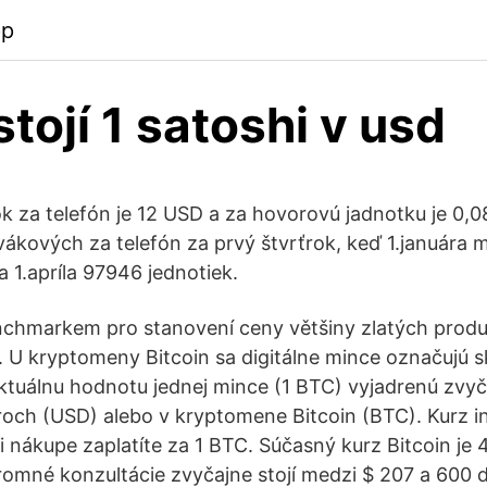
pp
tojí 1 satoshi v usd
 za telefón je 12 USD a za hovorovú jadnotku je 0,0
vákových za telefón za prvý štvrťrok, keď 1.januára m
 1.apríla 97946 jednotiek.
nchmarkem pro stanovení ceny většiny zlatých produ
. U kryptomeny Bitcoin sa digitálne mince označujú 
ktuálnu hodnotu jednej mince (1 BTC) vyjadrenú zvyč
och (USD) alebo v kryptomene Bitcoin (BTC). Kurz i
ri nákupe zaplatíte za 1 BTC. Súčasný kurz Bitcoin je
úkromné konzultácie zvyčajne stojí medzi $ 207 a 600 