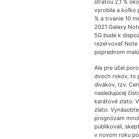
stratou 2,1 % ok
vyrobila a koľko
% a trvanie 10 m
2021 Galaxy Note 
5G bude k dispozí
rezervovať Note
poprednom maloo
Ale pre účel por
dvoch rokov, to 
divákov, tzv. Cen
nasledujúcej čist
karátové zlato: 
zlato: Vynásobte
prognózam mnohý
publikovali, skep
v novom roku posi