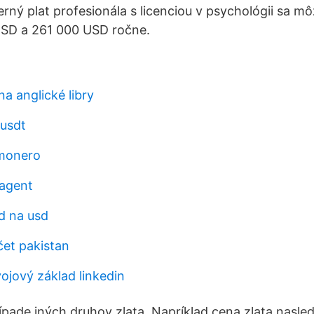
erný plat profesionála s licenciou v psychológii sa 
SD a 261 000 USD ročne.
na anglické libry
 usdt
 monero
agent
kd na usd
čet pakistan
ojový základ linkedin
rípade iných druhov zlata. Napríklad cena zlata nasled