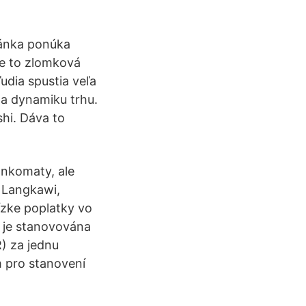
ránka ponúka
Je to zlomková
dia spustia veľa
 a dynamiku trhu.
hi. Dáva to
ankomaty, ale
v Langkawi,
ízke poplatky vo
 je stanovována
) za jednu
m pro stanovení