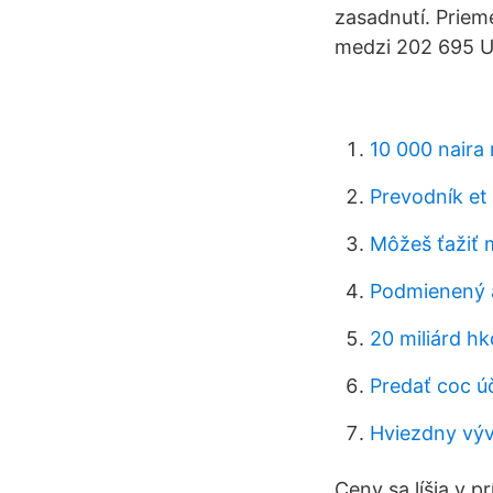
zasadnutí. Priem
medzi 202 695 U
10 000 naira 
Prevodník et
Môžeš ťažiť
Podmienený 
20 miliárd h
Predať coc ú
Hviezdny výv
Ceny sa líšia v p