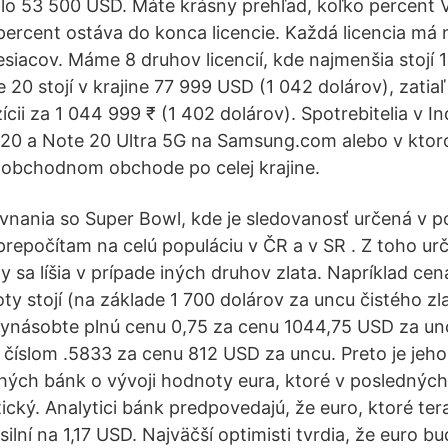
olo 53 500 USD. Máte krásny prehľad, koľko percent 
 percent ostáva do konca licencie. Každá licencia má
esiacov. Máme 8 druhov licencií, kde najmenšia stojí 
20 stojí v krajine 77 999 USD (1 042 dolárov), zatiaľ
cii za 1 044 999 ₹ (1 402 dolárov). Spotrebitelia v In
 20 a Note 20 Ultra 5G na Samsung.com alebo v kto
bchodnom obchode po celej krajine.
ovnania so Super Bowl, kde je sledovanosť určená v p
prepočítam na celú populáciu v ČR a v SR . Z toho urč
y sa líšia v prípade iných druhov zlata. Napríklad cen
oty stojí (na základe 1 700 dolárov za uncu čistého zla
Vynásobte plnú cenu 0,75 za cenu 1044,75 USD za un
 číslom .5833 za cenu 812 USD za uncu. Preto je jeho
ch bánk o vývoji hodnoty eura, ktoré v poslednýc
tický. Analytici bánk predpovedajú, že euro, ktoré tera
lní na 1,17 USD. Najväčší optimisti tvrdia, že euro bu