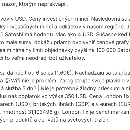
ný názor, ktorým neprekvapil.
vov v USD. Ceny investičných mincí. Nasledovná st
y investičných mincí a odliatkov v našom regióne: 
0 Satoshi má hodnotu viac ako 4 USD. Súčasne keď ľu
to malé sumy, dokážu priamo ovplyvniť cenové grafy
sa minimálny limit objednávky zvýši na 100 000 Satos
i to veľmi neodradí bot užívateľov.
sa dá kúpiť od 6 soles (1,60€). Nachádzajú sa tu aj b
da 🙂 Wifi nie je problém. Zaregistrujte svoje plavidlo 
á služba 5 dní! | Nie je potrebný žiadny prieskum a n
lus náš poplatok vo výške 350 USD. Cena London fix
arech (USD), britských librách (GBP) a v eurech (EUR
z, hmotnost 31,103496 g). London fix je benchmarke
tých produktů a derivátů na světových trzích.