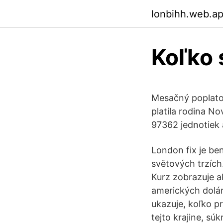
lonbihh.web.a
Koľko s
Mesačný poplatok
platila rodina No
97362 jednotiek a
London fix je be
světových trzích
Kurz zobrazuje a
amerických dolár
ukazuje, koľko p
tejto krajine, s