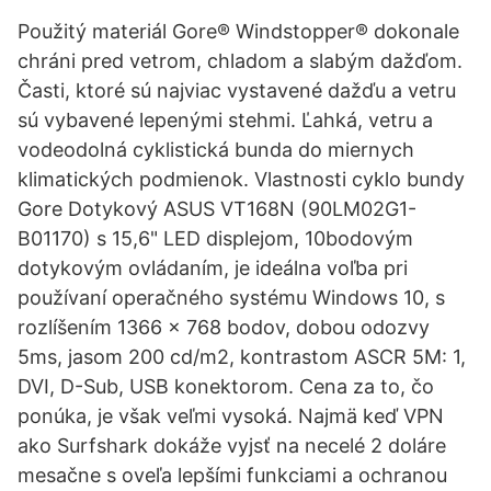
Použitý materiál Gore® Windstopper® dokonale
chráni pred vetrom, chladom a slabým dažďom.
Časti, ktoré sú najviac vystavené dažďu a vetru
sú vybavené lepenými stehmi. Ľahká, vetru a
vodeodolná cyklistická bunda do miernych
klimatických podmienok. Vlastnosti cyklo bundy
Gore Dotykový ASUS VT168N (90LM02G1-
B01170) s 15,6" LED displejom, 10bodovým
dotykovým ovládaním, je ideálna voľba pri
používaní operačného systému Windows 10, s
rozlíšením 1366 × 768 bodov, dobou odozvy
5ms, jasom 200 cd/m2, kontrastom ASCR 5M: 1,
DVI, D-Sub, USB konektorom. Cena za to, čo
ponúka, je však veľmi vysoká. Najmä keď VPN
ako Surfshark dokáže vyjsť na necelé 2 doláre
mesačne s oveľa lepšími funkciami a ochranou