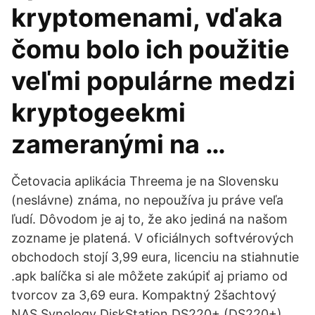
kryptomenami, vďaka
čomu bolo ich použitie
veľmi populárne medzi
kryptogeekmi
zameranými na …
Četovacia aplikácia Threema je na Slovensku
(neslávne) známa, no nepoužíva ju práve veľa
ľudí. Dôvodom je aj to, že ako jediná na našom
zozname je platená. V oficiálnych softvérových
obchodoch stojí 3,99 eura, licenciu na stiahnutie
.apk balíčka si ale môžete zakúpiť aj priamo od
tvorcov za 3,69 eura. Kompaktný 2šachtový
NAS Synology DiskStation DS220+ (DS220+).