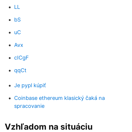
LL
bS
uC
Avx
cICgF
qqCt
Je pypl kúpiť
Coinbase ethereum klasický čaká na
spracovanie
Vzhľadom na situáciu